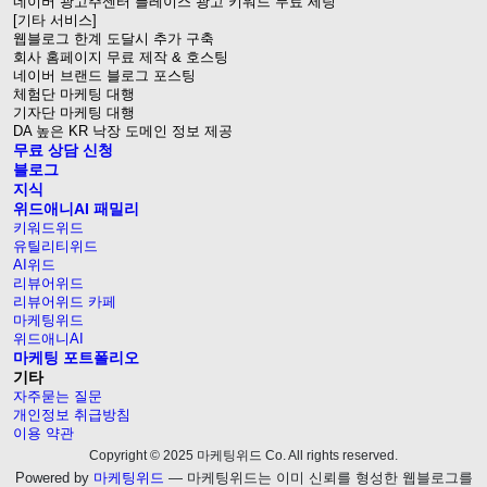
네이버 광고주센터 플레이스 광고 키워드 무료 세팅
[기타 서비스]
웹블로그 한계 도달시 추가 구축
회사 홈페이지 무료 제작 & 호스팅
네이버 브랜드 블로그 포스팅
체험단 마케팅 대행
기자단 마케팅 대행
DA 높은 KR 낙장 도메인 정보 제공
무료 상담 신청
블로그
지식
위드애니AI 패밀리
키워드위드
유틸리티위드
AI위드
리뷰어위드
리뷰어위드 카페
마케팅위드
위드애니AI
마케팅 포트폴리오
기타
자주묻는 질문
개인정보 취급방침
이용 약관
Copyright © 2025 마케팅위드 Co. All rights reserved.
Powered by
마케팅위드
— 마케팅위드는 이미 신뢰를 형성한 웹블로그를