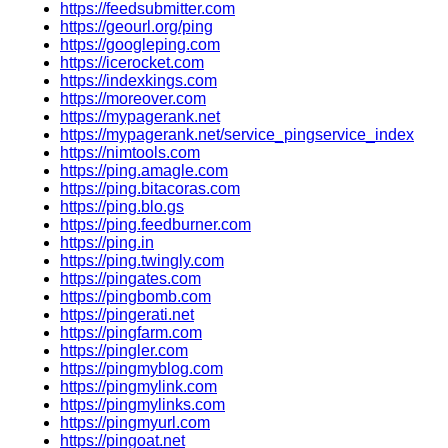
https://feedsubmitter.com
https://geourl.org/ping
https://googleping.com
https://icerocket.com
https://indexkings.com
https://moreover.com
https://mypagerank.net
https://mypagerank.net/service_pingservice_index
https://nimtools.com
https://ping.amagle.com
https://ping.bitacoras.com
https://ping.blo.gs
https://ping.feedburner.com
https://ping.in
https://ping.twingly.com
https://pingates.com
https://pingbomb.com
https://pingerati.net
https://pingfarm.com
https://pingler.com
https://pingmyblog.com
https://pingmylink.com
https://pingmylinks.com
https://pingmyurl.com
https://pingoat.net