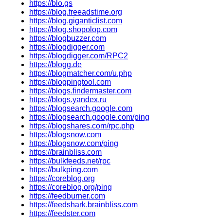
https://blo.gs
https://blog.freeadstime.org
https://blog.giganticlist.com
https://blog.shopolop.com
https://blogbuzzer.com
https://blogdigger.com
https://blogdigger.com/RPC2
https://blogg.de
https://blogmatcher.com/u.php
https://blogpingtool.com
https://blogs.findermaster.com
https://blogs.yandex.ru
https://blogsearch.google.com
https://blogsearch.google.com/ping
https://blogshares.com/rpc.php
https://blogsnow.com
https://blogsnow.com/ping
https://brainbliss.com
https://bulkfeeds.net/rpc
https://bulkping.com
https://coreblog.org
https://coreblog.org/ping
https://feedburner.com
https://feedshark.brainbliss.com
https://feedster.com