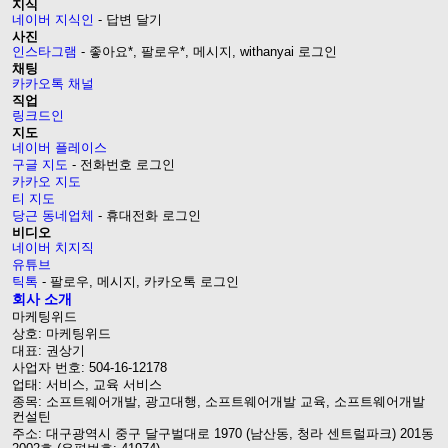
지식
네이버 지식인
- 답변 달기
사진
인스타그램
- 좋아요*, 팔로우*, 메시지, withanyai 로그인
채팅
카카오톡 채널
직업
링크드인
지도
네이버 플레이스
구글 지도
- 전화번호 로그인
카카오 지도
티 지도
당근 동네업체
- 휴대전화 로그인
비디오
네이버 치지직
유튜브
틱톡
- 팔로우, 메시지, 카카오톡 로그인
회사 소개
마케팅위드
상호: 마케팅위드
대표: 권상기
사업자 번호: 504-16-12178
업태: 서비스, 교육 서비스
종목: 소프트웨어개발, 광고대행, 소프트웨어개발 교육, 소프트웨어개발
컨설틴
주소: 대구광역시 중구 달구벌대로 1970 (남산동, 청라 센트럴파크) 201동