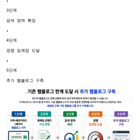
↓

3단계

검색 영역 확장

↓

4단계

경쟁 임계점 도달

↓

5단계
