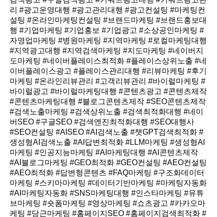
리 #광고운영대행 #광고관리대행 #광고컨설팅 #마케팅컨
설팅 #온라인마케팅컨설팅 #브랜드마케팅 #브랜드홍보대
행 #기업마케팅 #기업홍보 #기업광고 #소상공인마케팅 #
자영업마케팅 #병원마케팅 #지역마케팅 #로컬마케팅대행
#지역광고대행 #지역검색마케팅 #지도마케팅 #네이버지
도마케팅 #네이버플레이스최적화 #플레이스상위노출 #네
이버플레이스광고 #플레이스관리대행 #리뷰마케팅 #후기
마케팅 #온라인리뷰관리 #고객리뷰관리 #바이럴마케팅 #
바이럴광고 #바이럴마케팅대행 #콘텐츠광고 #콘텐츠제작
#콘텐츠마케팅대행 #블로그콘텐츠제작 #SEO콘텐츠제작
#검색노출마케팅 #검색상위노출 #검색최적화대행 #네이
버SEO #구글SEO #검색엔진최적화대행 #SEO대행사
#SEO컨설팅 #AISEO #AI검색노출 #챗GPT검색최적화 #
생성형AI검색노출 #AI답변최적화 #LLM마케팅 #생성형AI
마케팅 #인공지능마케팅 #AI마케팅대행 #AI콘텐츠제작
#AI블로그마케팅 #GEO최적화 #GEO컨설팅 #AEO컨설팅
#AEO최적화 #답변형콘텐츠 #FAQ마케팅 #구조화데이터
마케팅 #스키마마케팅 #데이터기반마케팅 #마케팅자동화
#AI마케팅자동화 #SNS마케팅대행 #인스타마케팅 #유튜
브마케팅 #숏폼마케팅 #영상마케팅 #쇼츠광고 #카카오마
케팅 #당근마케팅 #홈페이지SEO #홈페이지검색최적화 #