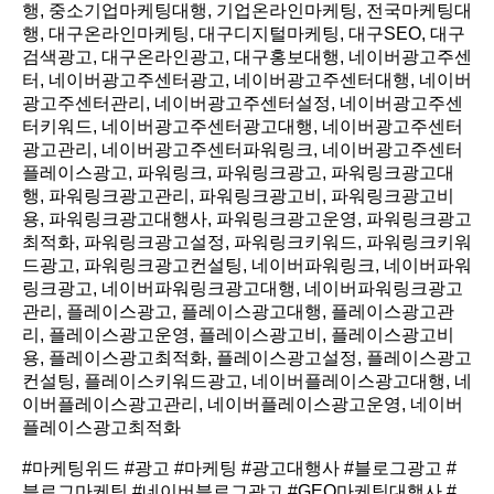
행, 중소기업마케팅대행, 기업온라인마케팅, 전국마케팅대
행, 대구온라인마케팅, 대구디지털마케팅, 대구SEO, 대구
검색광고, 대구온라인광고, 대구홍보대행, 네이버광고주센
터, 네이버광고주센터광고, 네이버광고주센터대행, 네이버
광고주센터관리, 네이버광고주센터설정, 네이버광고주센
터키워드, 네이버광고주센터광고대행, 네이버광고주센터
광고관리, 네이버광고주센터파워링크, 네이버광고주센터
플레이스광고, 파워링크, 파워링크광고, 파워링크광고대
행, 파워링크광고관리, 파워링크광고비, 파워링크광고비
용, 파워링크광고대행사, 파워링크광고운영, 파워링크광고
최적화, 파워링크광고설정, 파워링크키워드, 파워링크키워
드광고, 파워링크광고컨설팅, 네이버파워링크, 네이버파워
링크광고, 네이버파워링크광고대행, 네이버파워링크광고
관리, 플레이스광고, 플레이스광고대행, 플레이스광고관
리, 플레이스광고운영, 플레이스광고비, 플레이스광고비
용, 플레이스광고최적화, 플레이스광고설정, 플레이스광고
컨설팅, 플레이스키워드광고, 네이버플레이스광고대행, 네
이버플레이스광고관리, 네이버플레이스광고운영, 네이버
플레이스광고최적화
#마케팅위드 #광고 #마케팅 #광고대행사 #블로그광고 #
블로그마케팅 #네이버블로그광고 #GEO마케팅대행사 #