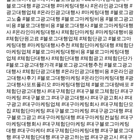
블로그대행 #광고대행 #마케팅대행사 #온라인광고대행 #
광고대행업체 #온라인광고대행사 #마케팅대행 #블로그광
고노출 #블로그광고대행 #블로그마케팅비용 #블로그광고
비용 #블로그대행비용 #블로그대행사 #블로그마케팅대행
사 #온라인마케팅대행사 #체험단마케팅 #마케팅대행비용
#체험단원고료 #블로그대행업체 #체험단광고 #블로그마
케팅대행 #마케팅대행사추천 #체험단마케팅대행 #체험단
마케팅업체 #블로그마케팅대행비용 #블로그마케팅대행
업체 #체험단대행사 #체험단대행 #체험광고 #체험단단가
#블로그광고대행가격 #블로그광고대행추천 #블로그광고
대행사 #체험단광고대행 #온라인광고대행비용 #온라인광
고대행사후기 #블로그대행마케팅 #온라인마케팅대행 #광
고대행사포트폴리오 #마케팅대행업체 #블로그대량배포 #
체험단광고대행사 #대구체험단 #대구블로그체험단 #대구
마케팅 #대구블로그 #대구광고대행사 #대구광고회사 #대
구광고 #대구마케팅업체 #대구마케팅회사 #대구체험단모
집 #체험단마케팅 #대구블로그마케팅 #대구광고대행 #대
구블로그광고 #대구마케팅대행 #대구마케팅컨설팅 #대구
마케팅대행회사 #대구체험단마케팅 #대구블로그마케팅
대행 #대구마케터 #대구체험단마케팅대행 #대구블로그대
행 #대구체험단대행 #대구광고하는법 #대구광고시 #대구