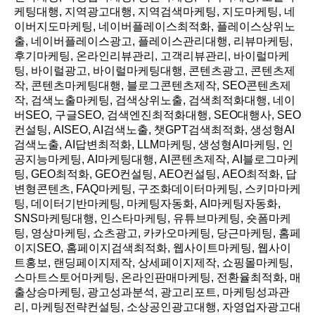
케팅대행, 지역광고대행, 지역검색마케팅, 지도마케팅, 네
이버지도마케팅, 네이버플레이스최적화, 플레이스상위노
출, 네이버플레이스광고, 플레이스관리대행, 리뷰마케팅,
후기마케팅, 온라인리뷰관리, 고객리뷰관리, 바이럴마케
팅, 바이럴광고, 바이럴마케팅대행, 콘텐츠광고, 콘텐츠제
작, 콘텐츠마케팅대행, 블로그콘텐츠제작, SEO콘텐츠제
작, 검색노출마케팅, 검색상위노출, 검색최적화대행, 네이
버SEO, 구글SEO, 검색엔진최적화대행, SEO대행사, SEO
컨설팅, AISEO, AI검색노출, 챗GPT검색최적화, 생성형AI
검색노출, AI답변최적화, LLM마케팅, 생성형AI마케팅, 인
공지능마케팅, AI마케팅대행, AI콘텐츠제작, AI블로그마케
팅, GEO최적화, GEO컨설팅, AEO컨설팅, AEO최적화, 답
변형콘텐츠, FAQ마케팅, 구조화데이터마케팅, 스키마마케
팅, 데이터기반마케팅, 마케팅자동화, AI마케팅자동화,
SNS마케팅대행, 인스타마케팅, 유튜브마케팅, 숏폼마케
팅, 영상마케팅, 쇼츠광고, 카카오마케팅, 당근마케팅, 홈페
이지SEO, 홈페이지검색최적화, 웹사이트마케팅, 웹사이
트홍보, 랜딩페이지제작, 상세페이지제작, 쇼핑몰마케팅,
스마트스토어마케팅, 온라인판매마케팅, 전환율최적화, 매
출상승마케팅, 광고성과분석, 광고리포트, 마케팅성과관
리, 마케팅전략컨설팅, 소상공인광고대행, 자영업자광고대