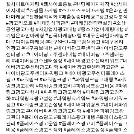
웹사이트마케팅 #웹사이트홍보 #랜딩페이지제작 #상세페
이지제작 #쇼핑몰마케팅 #스마트스토어마케팅 #온라인판
매마케팅 #전환율최적화 #매출상승마케팅 #광고성과분석
#광고리포트 #마케팅성과관리 #마케팅전략컨설팅 #소상
공인광고대행 #자영업자광고대행 #중소기업마케팅대행 #
기업온라인마케팅 #전국마케팅대행 #대구온라인마케팅 #
대구디지털마케팅 #대구SEO #대구검색광고 #대구온라
인광고 #대구홍보대행 #네이버광고주센터 #네이버광고주
센터광고 #네이버광고주센터대행 #네이버광고주센터관
리 #네이버광고주센터설정 #네이버광고주센터키워드 #네
이버광고주센터광고대행 #네이버광고주센터광고관리 #
네이버광고주센터파워링크 #네이버광고주센터플레이스
광고 #파워링크 #파워링크광고 #파워링크광고대행 #파워
링크광고관리 #파워링크광고비 #파워링크광고비용 #파워
링크광고대행사 #파워링크광고운영 #파워링크광고최적
화 #파워링크광고설정 #파워링크키워드 #파워링크키워드
광고 #파워링크광고컨설팅 #네이버파워링크 #네이버파워
링크광고 #네이버파워링크광고대행 #네이버파워링크광
고관리 #플레이스광고 #플레이스광고대행 #플레이스광고
관리 #플레이스광고운영 #플레이스광고비 #플레이스광고
비용 #플레이스광고최적화 #플레이스광고설정 #플레이스