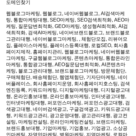
도메인찾기
웹블로그마케팅, 웹블로그, 네이버웹블로그, AI검색마케
팅, 통합마케팅대행, SEO마케팅, SEO검색최적화, AEO마
케팅, 질문답변최적화, GEO마케팅, 생성형AI최적화, AI검
색최적화, 검색AI마케팅, 네이버브랜드블로그, 브랜드블로
그관리대행, 네이버블로그마케팅, , 체험단모집, 리뷰어모
집, 플레이스마케팅, 플레이스등록대행, 로컬SEO, 회사홈
페이지제작, 홈페이지관리, 웹블로그마케팅, 네이버웹블로
그마케팅, 구글웹블로그마케팅, 콘텐츠마케팅, 통합온라인
마케팅, 통합광고대행, AEO질문답변최적화, AI콘텐츠마
케팅, 블로그관리대행, 브랜드블로그마케팅, 방문체험단,
구매체험단, 배송체험단, 웹앱체험단, 기자단마케팅, 네이
버플레이스, 회사홈페이지운영, 회사홈페이지호스팅, 검색
엔진등록, 키워드마케팅, 디지털마케팅대행, 디지털광고대
행, 온라인홍보대행, 온라인홍보마케팅, 인터넷광고대행,
인터넷마케팅대행, 퍼포먼스마케팅, 퍼포먼스광고대행, 검
색광고대행, 네이버검색광고, 구글검색광고, 키워드광고대
행, 키워드광고관리, 광고운영대행, 광고관리대행, 광고컨
설팅, 마케팅컨설팅, 온라인마케팅컨설팅, 브랜드마케팅,
브랜드홍보대행, 기업마케팅, 기업홍보, 기업광고, 소상공
인마케팅, 자영업마케팅, 병원마케팅, 지역마케팅, 로컬마