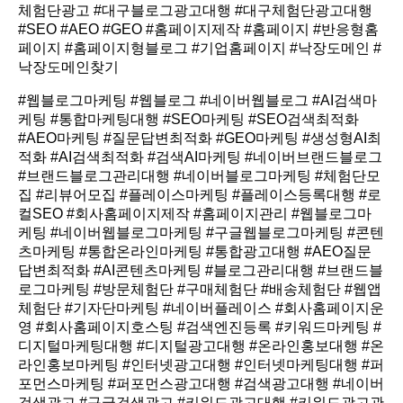
체험단광고 #대구블로그광고대행 #대구체험단광고대행
#SEO #AEO #GEO #홈페이지제작 #홈페이지 #반응형홈
페이지 #홈페이지형블로그 #기업홈페이지 #낙장도메인 #
낙장도메인찾기
#웹블로그마케팅 #웹블로그 #네이버웹블로그 #AI검색마
케팅 #통합마케팅대행 #SEO마케팅 #SEO검색최적화
#AEO마케팅 #질문답변최적화 #GEO마케팅 #생성형AI최
적화 #AI검색최적화 #검색AI마케팅 #네이버브랜드블로그
#브랜드블로그관리대행 #네이버블로그마케팅 #체험단모
집 #리뷰어모집 #플레이스마케팅 #플레이스등록대행 #로
컬SEO #회사홈페이지제작 #홈페이지관리 #웹블로그마
케팅 #네이버웹블로그마케팅 #구글웹블로그마케팅 #콘텐
츠마케팅 #통합온라인마케팅 #통합광고대행 #AEO질문
답변최적화 #AI콘텐츠마케팅 #블로그관리대행 #브랜드블
로그마케팅 #방문체험단 #구매체험단 #배송체험단 #웹앱
체험단 #기자단마케팅 #네이버플레이스 #회사홈페이지운
영 #회사홈페이지호스팅 #검색엔진등록 #키워드마케팅 #
디지털마케팅대행 #디지털광고대행 #온라인홍보대행 #온
라인홍보마케팅 #인터넷광고대행 #인터넷마케팅대행 #퍼
포먼스마케팅 #퍼포먼스광고대행 #검색광고대행 #네이버
검색광고 #구글검색광고 #키워드광고대행 #키워드광고관