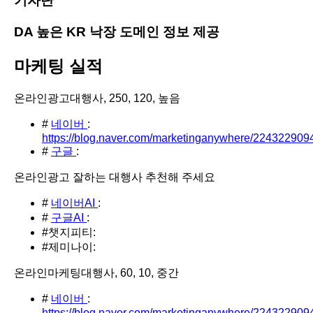
기자단
DA 높은 KR 낙장 도메인 정보 제공
마케팅 실적
온라인광고대행사, 250, 120, 높음
#
네이버
:
https://blog.naver.com/marketinganywhere/224322909
#
구글
:
온라인광고 잘하는 대행사 추천해 주세요
#
네이버AI
:
#
구글AI
:
#챗지피티:
#제미나이:
온라인마케팅대행사, 60, 10, 중간
#
네이버
:
https://blog.naver.com/marketinganywhere/224322909