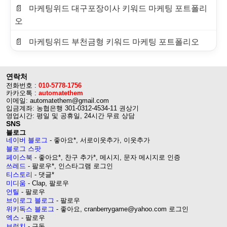
마케팅위드 대구포장이사 키워드 마케팅 포트폴리
오
마케팅위드 부천금형 키워드 마케팅 포트폴리오
연락처
전화번호 :
010-5778-1756
카카오톡 :
automatethem
이메일: automatethem@gmail.com
입금계좌: 농협은행 301-0312-4534-11 권상기
영업시간: 평일 및 공휴일, 24시간 무료 상담
SNS
블로그
네이버 블로그
- 좋아요*, 서로이웃추가, 이웃추가
블로그 스팟
페이스북
- 좋아요*, 찬구 추가*, 메시지, 문자 메시지로 인증
쓰레드
- 팔로우*, 인스타그램 로그인
티스토리
- 댓글*
미디움
- Clap, 팔로우
언틸
- 팔로우
브이로그 블로그
- 팔로우
위키독스 블로그
- 좋아요, cranberrygame@yahoo.com 로그인
엑스
- 팔로우
브런치
- 구독