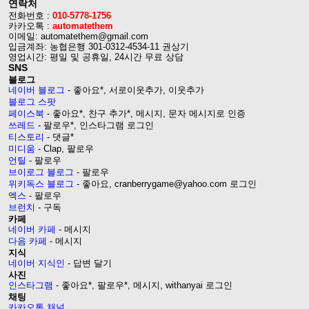
연락처
전화번호 :
010-5778-1756
카카오톡 :
automatethem
이메일: automatethem@gmail.com
입금계좌: 농협은행 301-0312-4534-11 권상기
영업시간: 평일 및 공휴일, 24시간 무료 상담
SNS
블로그
네이버 블로그
- 좋아요*, 서로이웃추가, 이웃추가
블로그 스팟
페이스북
- 좋아요*, 찬구 추가*, 메시지, 문자 메시지로 인증
쓰레드
- 팔로우*, 인스타그램 로그인
티스토리
- 댓글*
미디움
- Clap, 팔로우
언틸
- 팔로우
브이로그 블로그
- 팔로우
위키독스 블로그
- 좋아요, cranberrygame@yahoo.com 로그인
엑스
- 팔로우
브런치
- 구독
카페
네이버 카페
- 메시지
다음 카페
- 메시지
지식
네이버 지식인
- 답변 달기
사진
인스타그램
- 좋아요*, 팔로우*, 메시지, withanyai 로그인
채팅
카카오톡 채널