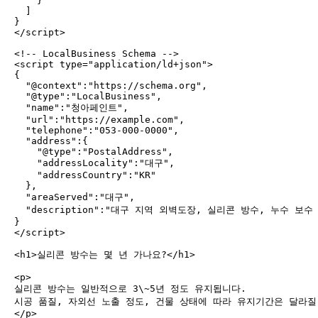
    }

  ]

}

</script>

<!-- LocalBusiness Schema -->

<script type="application/ld+json">

{

  "@context":"https://schema.org",

  "@type":"LocalBusiness",

  "name":"청아페인트",

  "url":"https://example.com",

  "telephone":"053-000-0000",

  "address":{

    "@type":"PostalAddress",

    "addressLocality":"대구",

    "addressCountry":"KR"

  },

  "areaServed":"대구",

  "description":"대구 지역 외벽도장, 실리콘 방수, 누수 보수 
}

</script>

<h1>실리콘 방수는 몇 년 가나요?</h1>

<p>

실리콘 방수는 일반적으로 3\~5년 정도 유지됩니다.

시공 품질, 자외선 노출 정도, 건물 상태에 따라 유지기간은 달라질 
</p>
