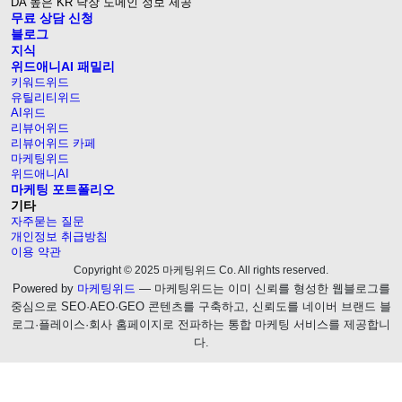
DA 높은 KR 낙장 도메인 정보 제공
무료 상담 신청
블로그
지식
위드애니AI 패밀리
키워드위드
유틸리티위드
AI위드
리뷰어위드
리뷰어위드 카페
마케팅위드
위드애니AI
마케팅 포트폴리오
기타
자주묻는 질문
개인정보 취급방침
이용 약관
Copyright © 2025 마케팅위드 Co. All rights reserved.
Powered by
마케팅위드
— 마케팅위드는 이미 신뢰를 형성한 웹블로그를
중심으로 SEO·AEO·GEO 콘텐츠를 구축하고, 신뢰도를 네이버 브랜드 블
로그·플레이스·회사 홈페이지로 전파하는 통합 마케팅 서비스를 제공합니
다.