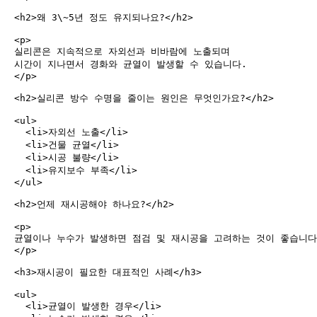
<h2>왜 3\~5년 정도 유지되나요?</h2>

<p>

실리콘은 지속적으로 자외선과 비바람에 노출되며

시간이 지나면서 경화와 균열이 발생할 수 있습니다.

</p>

<h2>실리콘 방수 수명을 줄이는 원인은 무엇인가요?</h2>

<ul>

  <li>자외선 노출</li>

  <li>건물 균열</li>

  <li>시공 불량</li>

  <li>유지보수 부족</li>

</ul>

<h2>언제 재시공해야 하나요?</h2>

<p>

균열이나 누수가 발생하면 점검 및 재시공을 고려하는 것이 좋습니다.
</p>

<h3>재시공이 필요한 대표적인 사례</h3>

<ul>

  <li>균열이 발생한 경우</li>
