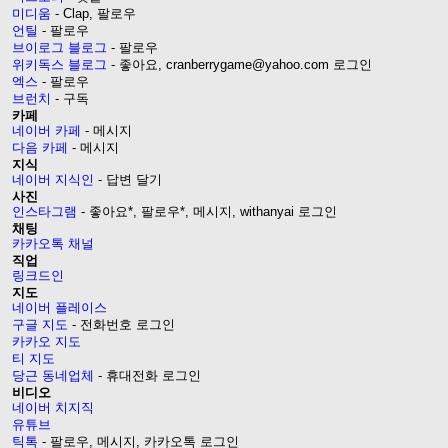
미디움
- Clap, 팔로우
언틸
- 팔로우
브이로그 블로그
- 팔로우
위키독스 블로그
- 좋아요, cranberrygame@yahoo.com 로그인
엑스
- 팔로우
브런치
- 구독
카페
네이버 카페
- 메시지
다음 카페
- 메시지
지식
네이버 지식인
- 답변 달기
사진
인스타그램
- 좋아요*, 팔로우*, 메시지, withanyai 로그인
채팅
카카오톡 채널
직업
링크드인
지도
네이버 플레이스
구글 지도
- 전화번호 로그인
카카오 지도
티 지도
당근 동네업체
- 휴대전화 로그인
비디오
네이버 치지직
유튜브
틱톡
- 팔로우, 메시지, 카카오톡 로그인